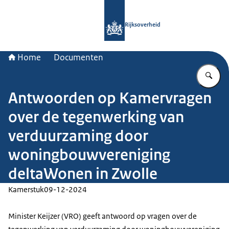
Naar de homepage van Rijksoverheid
Rijksoverheid
Home
Documenten
Vu
Antwoorden op Kamervragen
over de tegenwerking van
verduurzaming door
woningbouwvereniging
deltaWonen in Zwolle
Kamerstuk
09-12-2024
Minister Keijzer (VRO) geeft antwoord op vragen over de