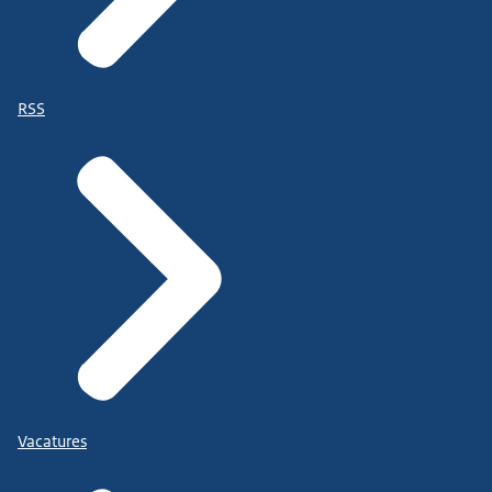
RSS
Vacatures