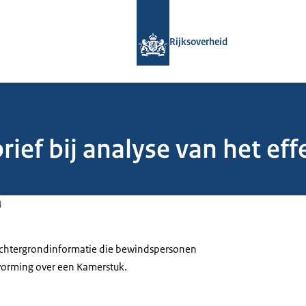
Naar de homepage van Rijksoverheid
Rijksoverheid
ief bij analyse van het eff
4
 achtergrondinformatie die bewindspersonen
tvorming over een Kamerstuk.