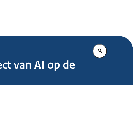
.nl
Vul in wat u z
ect van AI op de