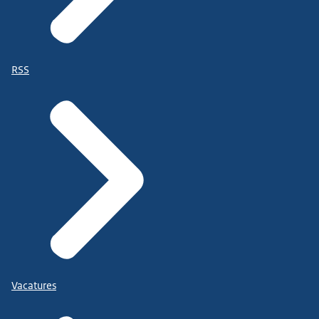
RSS
Vacatures