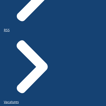
RSS
Vacatures