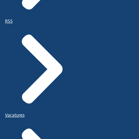
RSS
Vacatures