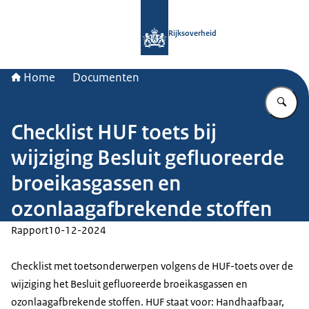
Naar de homepage van Rijksoverheid
Rijksoverheid
Home
Documenten
Vu
Checklist HUF toets bij
wijziging Besluit gefluoreerde
broeikasgassen en
ozonlaagafbrekende stoffen
Rapport
10-12-2024
Checklist met toetsonderwerpen volgens de HUF-toets over de
wijziging het Besluit gefluoreerde broeikasgassen en
ozonlaagafbrekende stoffen. HUF staat voor: Handhaafbaar,