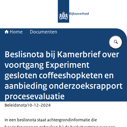
Naar de homepage van Rijksoverheid
Rijksoverheid
Home
Documenten
Vu
Beslisnota bij Kamerbrief over
voortgang Experiment
gesloten coffeeshopketen en
aanbieding onderzoeksrapport
procesevaluatie
Beleidsnota
10-12-2024
In een beslisnota staat achtergrondinformatie die