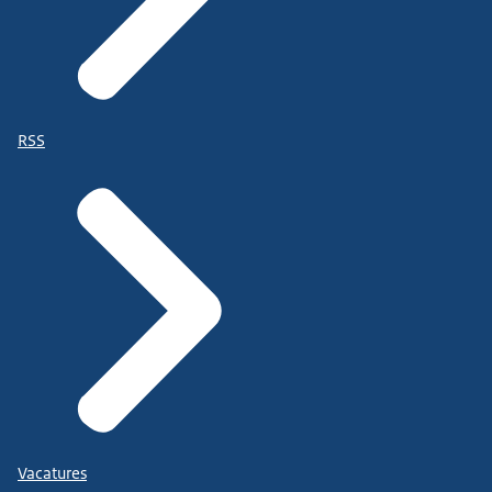
RSS
Vacatures