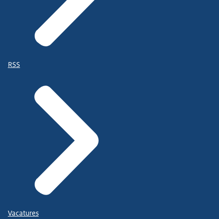
RSS
Vacatures