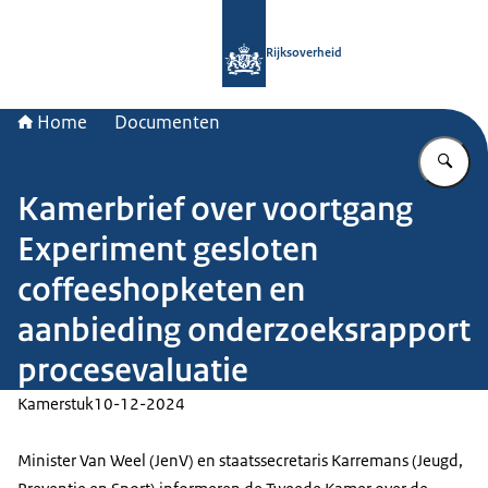
Naar de homepage van Rijksoverheid
Rijksoverheid
Home
Documenten
Vu
Kamerbrief over voortgang
Experiment gesloten
coffeeshopketen en
aanbieding onderzoeksrapport
procesevaluatie
Kamerstuk
10-12-2024
Minister Van Weel (JenV) en staatssecretaris Karremans (Jeugd,