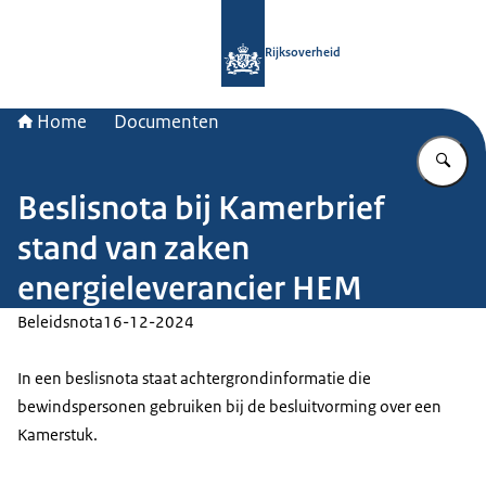
Naar de homepage van Rijksoverheid
Rijksoverheid
Home
Documenten
Vu
Beslisnota bij Kamerbrief
stand van zaken
energieleverancier HEM
Beleidsnota
16-12-2024
In een beslisnota staat achtergrondinformatie die
bewindspersonen gebruiken bij de besluitvorming over een
Kamerstuk.