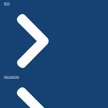
RSS
Vacatures