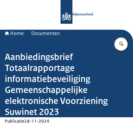
Naar de homepage van Rijksoverheid
Rijksoverheid
Home
Documenten
Vu
Aanbiedingsbrief
Totaalrapportage
informatiebeveiliging
Gemeenschappelijke
elektronische Voorziening
Suwinet 2023
Publicatie
28-11-2024