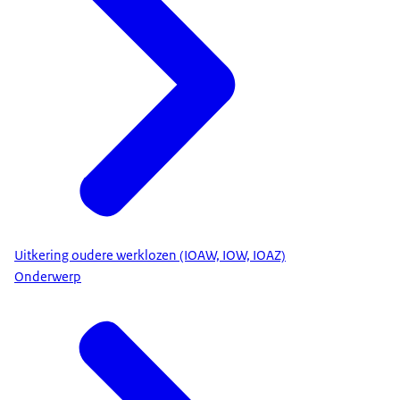
Uitkering oudere werklozen (IOAW, IOW, IOAZ)
Onderwerp