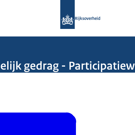
Naar de homepage van Rijksoverheid
Rijksoverheid
ijk gedrag - Participatiew