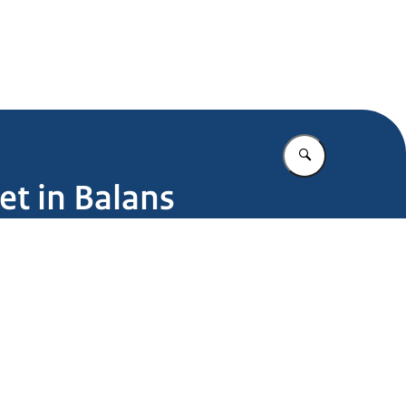
.nl
Vul in wat u z
et in Balans