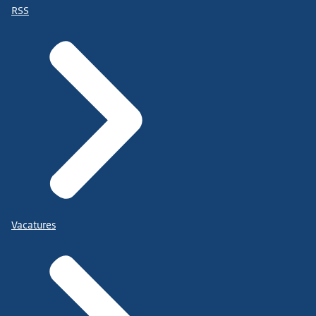
RSS
Vacatures