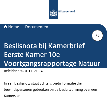
Naar de homepage van Rijksoverheid
Rijksoverheid
Home
Documenten
Vu
Beslisnota bij Kamerbrief
Eerste Kamer 10e
Voortgangsrapportage Natuur
Beleidsnota
20-11-2024
In een beslisnota staat achtergrondinformatie die
bewindspersonen gebruiken bij de besluitvorming over een
Kamerstuk.