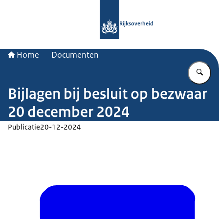
Naar de homepage van Rijksoverheid
Rijksoverheid
Home
Documenten
Vu
Bijlagen bij besluit op bezwaar
20 december 2024
Publicatie
20-12-2024