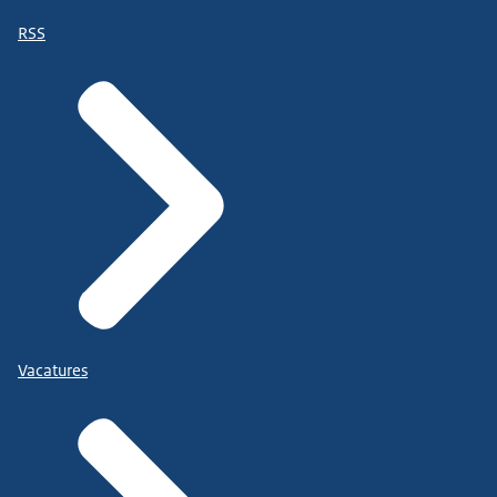
RSS
Vacatures