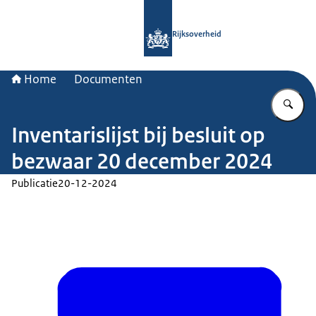
Naar de homepage van Rijksoverheid
Rijksoverheid
Home
Documenten
Vu
Inventarislijst bij besluit op
bezwaar 20 december 2024
Publicatie
20-12-2024