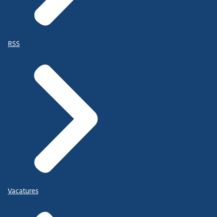
RSS
Vacatures