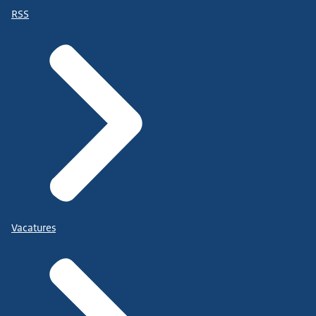
RSS
Vacatures