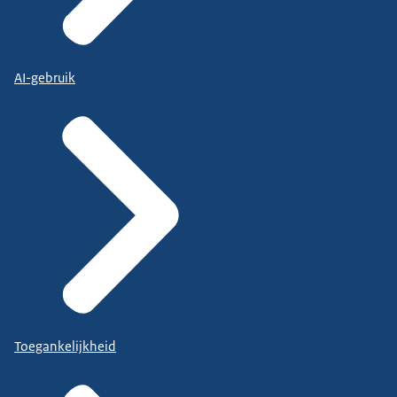
AI-gebruik
Toegankelijkheid