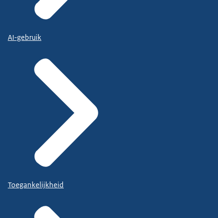
AI-gebruik
Toegankelijkheid