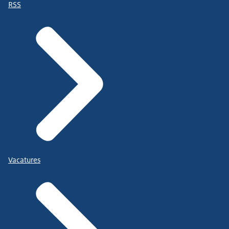
RSS
Vacatures