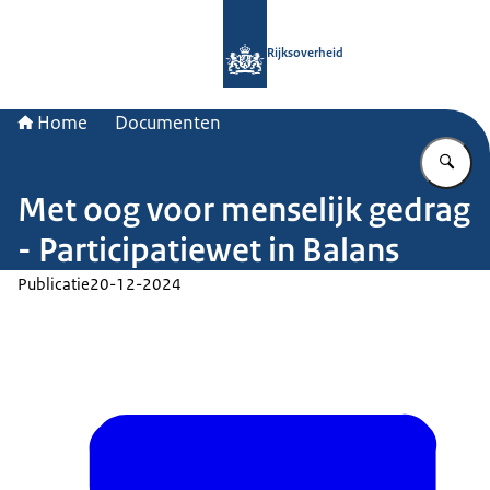
Naar de homepage van Rijksoverheid
Rijksoverheid
Home
Documenten
Vu
Met oog voor menselijk gedrag
- Participatiewet in Balans
Publicatie
20-12-2024