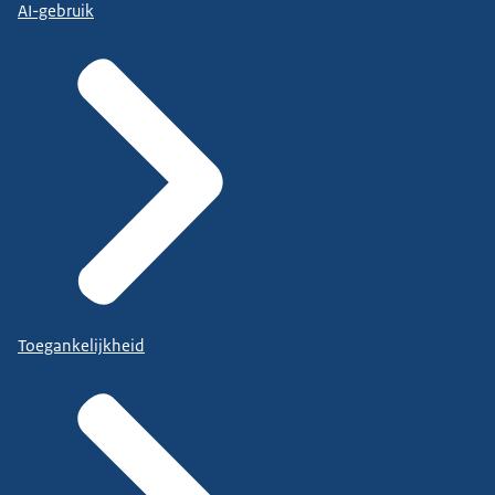
AI-gebruik
Toegankelijkheid