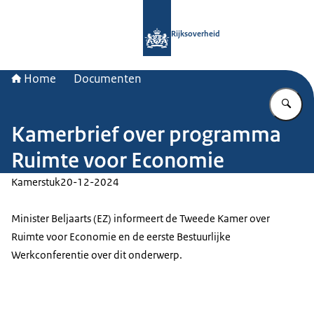
Naar de homepage van Rijksoverheid
Rijksoverheid
Home
Documenten
Vu
Kamerbrief over programma
Ruimte voor Economie
Kamerstuk
20-12-2024
Minister Beljaarts (EZ) informeert de Tweede Kamer over
Ruimte voor Economie en de eerste Bestuurlijke
Werkconferentie over dit onderwerp.