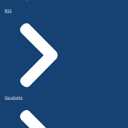
RSS
Vacatures