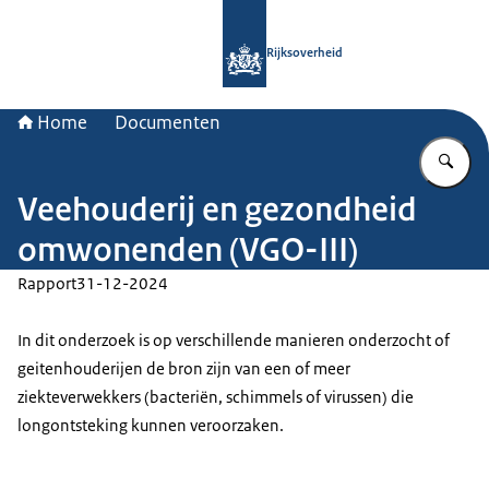
Naar de homepage van Rijksoverheid
Rijksoverheid
Home
Documenten
Vu
Veehouderij en gezondheid
omwonenden (VGO-III)
Rapport
31-12-2024
In dit onderzoek is op verschillende manieren onderzocht of
geitenhouderijen de bron zijn van een of meer
ziekteverwekkers (bacteriën, schimmels of virussen) die
longontsteking kunnen veroorzaken.