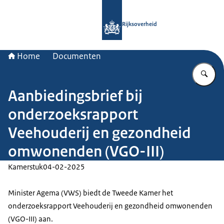
Naar de homepage van Rijksoverheid
Rijksoverheid
Home
Documenten
Vu
Aanbiedingsbrief bij
onderzoeksrapport
Veehouderij en gezondheid
omwonenden (VGO-III)
Kamerstuk
04-02-2025
Minister Agema (VWS) biedt de Tweede Kamer het
onderzoeksrapport Veehouderij en gezondheid omwonenden
(VGO-III) aan.