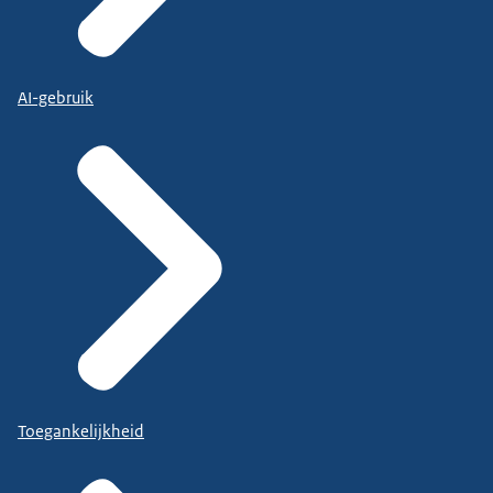
AI-gebruik
Toegankelijkheid