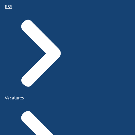
RSS
Vacatures