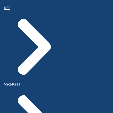
RSS
Vacatures