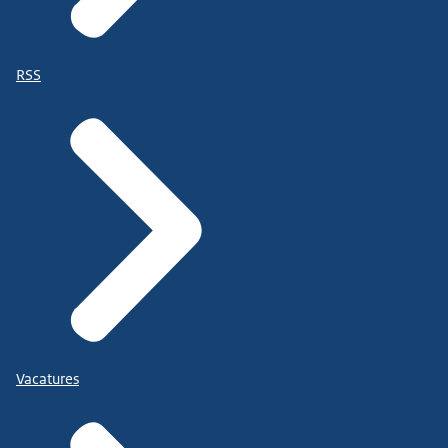
RSS
Vacatures