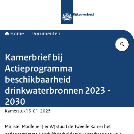
Naar de homepage van Rijksoverheid
Rijksoverheid
Home
Documenten
Vu
Kamerbrief bij
Actieprogramma
beschikbaarheid
drinkwaterbronnen 2023 -
2030
Kamerstuk
13-01-2025
Minister Madlener (IenW) stuurt de Tweede Kamer het