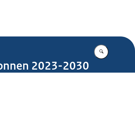
.nl
Vul in wat u z
ronnen 2023-2030