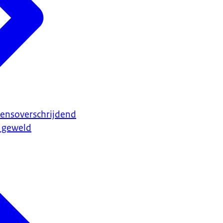
rensoverschrijdend
l geweld