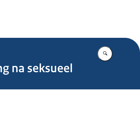
.nl
Vul in wat u z
g na seksueel