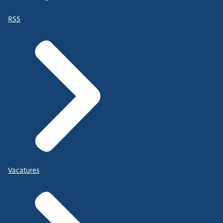
RSS
Vacatures