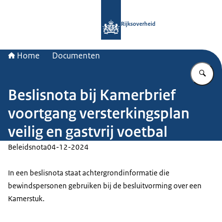
Naar de homepage van Rijksoverheid
Rijksoverheid
Home
Documenten
Vu
Beslisnota bij Kamerbrief
voortgang versterkingsplan
veilig en gastvrij voetbal
Beleidsnota
04-12-2024
In een beslisnota staat achtergrondinformatie die
bewindspersonen gebruiken bij de besluitvorming over een
Kamerstuk.