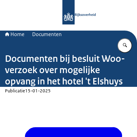
Naar de homepage van Rijksoverheid
Rijksoverheid
Home
Documenten
Vu
Documenten bij besluit Woo-
verzoek over mogelijke
opvang in het hotel 't Elshuys
Publicatie
15-01-2025