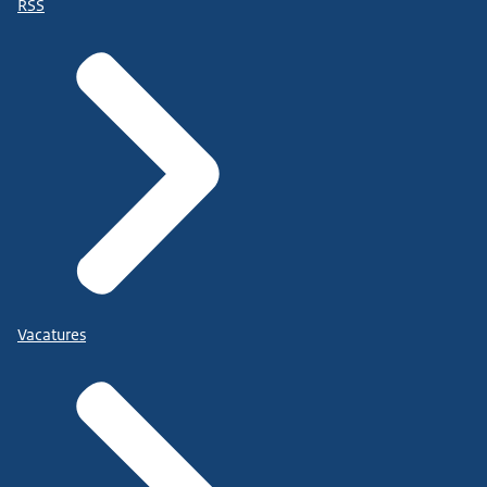
RSS
Vacatures