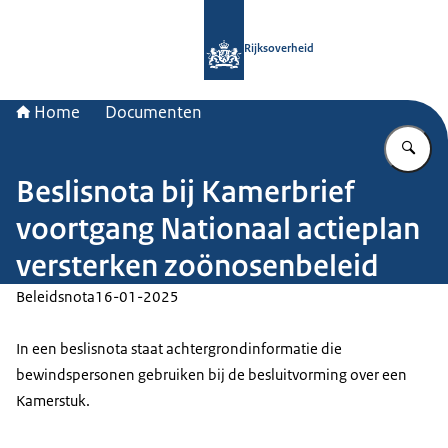
Naar de homepage van Rijksoverheid
Rijksoverheid
Home
Documenten
Vu
Beslisnota bij Kamerbrief
voortgang Nationaal actieplan
versterken zoönosenbeleid
Beleidsnota
16-01-2025
In een beslisnota staat achtergrondinformatie die
bewindspersonen gebruiken bij de besluitvorming over een
Kamerstuk.