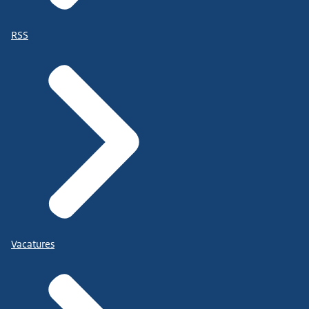
RSS
Vacatures