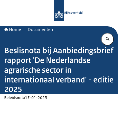
Naar de homepage van Rijksoverheid
Rijksoverheid
Home
Documenten
Vu
Beslisnota bij Aanbiedingsbrief
rapport 'De Nederlandse
agrarische sector in
internationaal verband' - editie
2025
Beleidsnota
17-01-2025