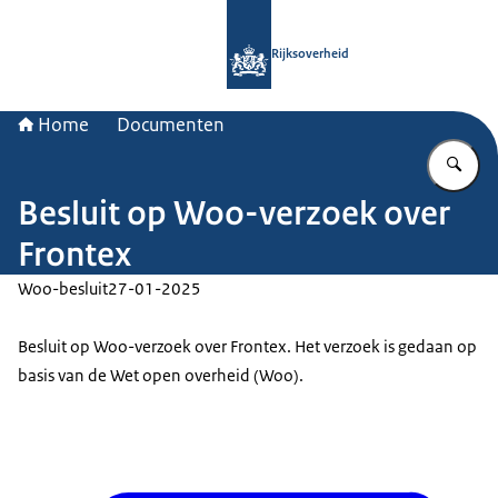
Naar de homepage van Rijksoverheid
Rijksoverheid
Home
Documenten
Vu
Besluit op Woo-verzoek over
Frontex
Woo-besluit
27-01-2025
Besluit op Woo-verzoek over Frontex. Het verzoek is gedaan op
basis van de Wet open overheid (Woo).