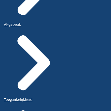
AI-gebruik
Toegankelijkheid