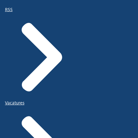
RSS
Vacatures