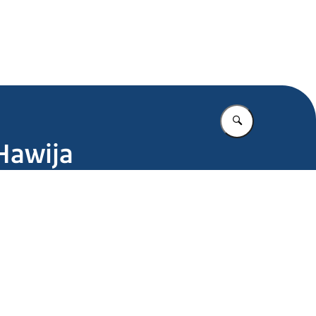
.nl
Vul in wat u z
Hawija