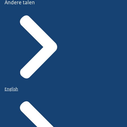
Andere talen
English