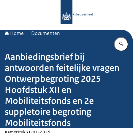
Naar de homepage van Rijksoverheid
Rijksoverheid
Home
Documenten
Vu
Aanbiedingsbrief bij
antwoorden feitelijke vragen
Ontwerpbegroting 2025
Hoofdstuk XII en
Mobiliteitsfonds en 2e
suppletoire begroting
Mobiliteitsfonds
Kamerstuk
31-01-2025