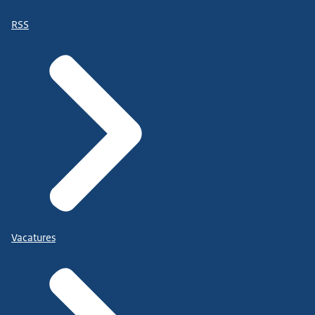
RSS
Vacatures