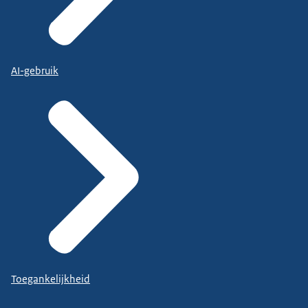
AI-gebruik
Toegankelijkheid