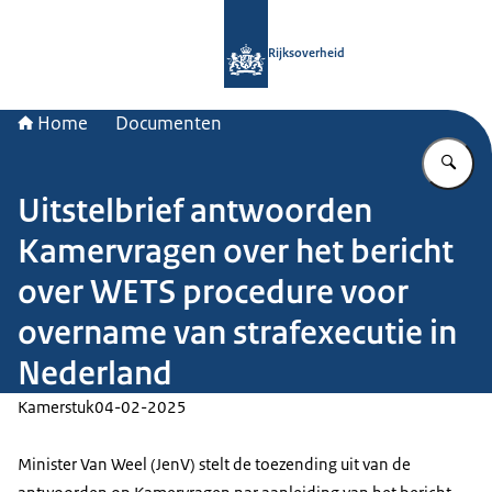
Naar de homepage van Rijksoverheid
Rijksoverheid
Home
Documenten
Vu
Uitstelbrief antwoorden
Kamervragen over het bericht
over WETS procedure voor
overname van strafexecutie in
Nederland
Kamerstuk
04-02-2025
Minister Van Weel (JenV) stelt de toezending uit van de