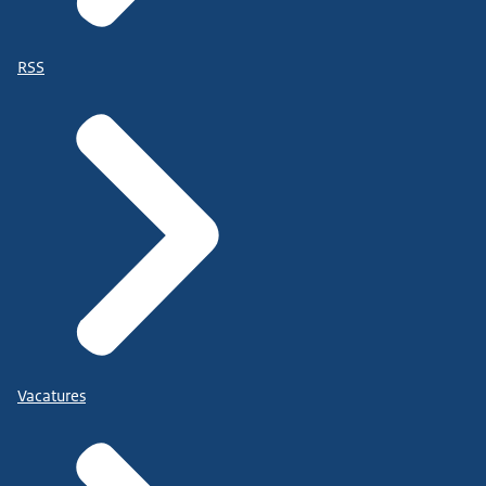
RSS
Vacatures