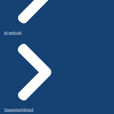
AI-gebruik
Toegankelijkheid