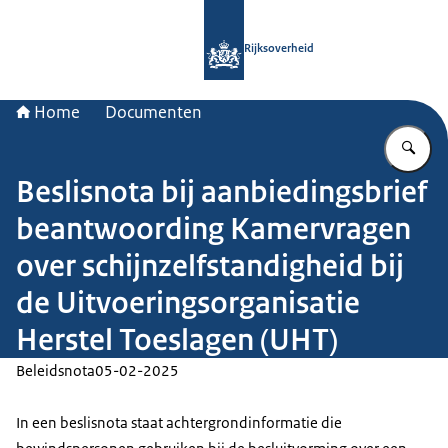
Naar de homepage van Rijksoverheid
Rijksoverheid
Home
Documenten
Vu
Beslisnota bij aanbiedingsbrief
beantwoording Kamervragen
over schijnzelfstandigheid bij
de Uitvoeringsorganisatie
Herstel Toeslagen (UHT)
Beleidsnota
05-02-2025
In een beslisnota staat achtergrondinformatie die