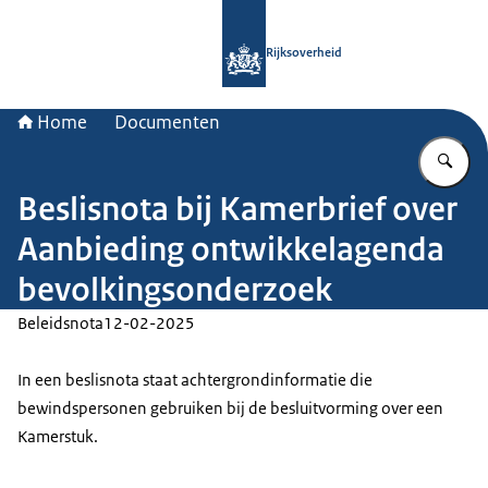
Naar de homepage van Rijksoverheid
Rijksoverheid
Home
Documenten
Vu
Beslisnota bij Kamerbrief over
Aanbieding ontwikkelagenda
bevolkingsonderzoek
Beleidsnota
12-02-2025
In een beslisnota staat achtergrondinformatie die
bewindspersonen gebruiken bij de besluitvorming over een
Kamerstuk.