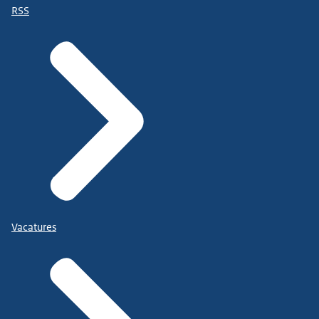
RSS
Vacatures