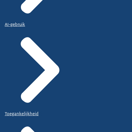
AI-gebruik
Toegankelijkheid