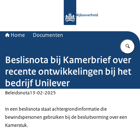
Naar de homepage van Rijksoverheid
Rijksoverheid
Home
Documenten
Vu
Beslisnota bij Kamerbrief over
recente ontwikkelingen bij het
bedrijf Unilever
Beleidsnota
13-02-2025
In een beslisnota staat achtergrondinformatie die
bewindspersonen gebruiken bij de besluitvorming over een
Kamerstuk.