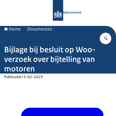
Naar de homepage van Rijksoverheid
Rijksoverheid
Home
Documenten
Vu
Bijlage bij besluit op Woo-
verzoek over bijtelling van
motoren
Publicatie
13-02-2025