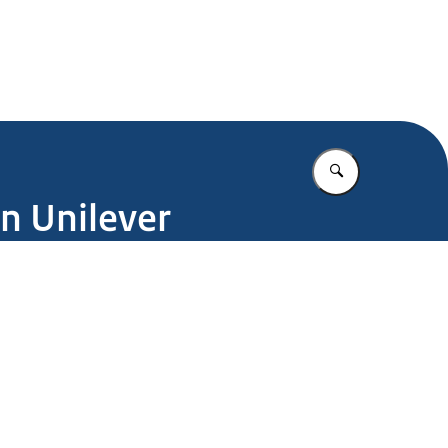
.nl
Vul in wat u z
en Unilever