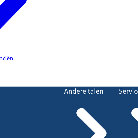
anciën
Andere talen
Servic