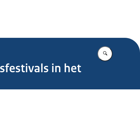
.nl
Vul in wat u z
estivals in het