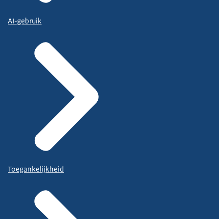
AI-gebruik
Toegankelijkheid