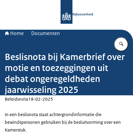
Naar de homepage van Rijksoverheid
Rijksoverheid
Home
Documenten
Vu
Beslisnota bij Kamerbrief over
motie en toezeggingen uit
debat ongeregeldheden
jaarwisseling 2025
Beleidsnota
18-02-2025
In een beslisnota staat achtergrondinformatie die
bewindspersonen gebruiken bij de besluitvorming over een
Kamerstuk.