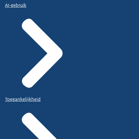
AI-gebruik
Toegankelijkheid