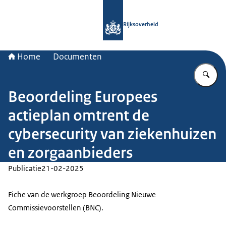
Naar de homepage van Rijksoverheid
Rijksoverheid
Home
Documenten
Vu
Beoordeling Europees
actieplan omtrent de
cybersecurity van ziekenhuizen
en zorgaanbieders
Publicatie
21-02-2025
Fiche van de werkgroep Beoordeling Nieuwe
Commissievoorstellen (BNC).