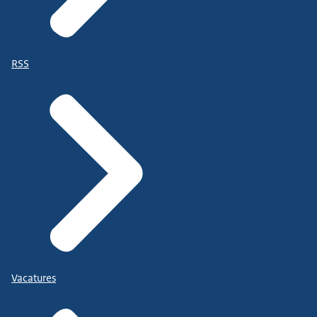
RSS
Vacatures