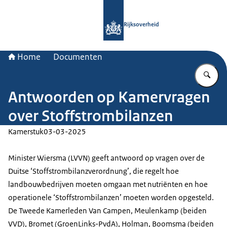
Naar de homepage van Rijksoverheid
Rijksoverheid
Home
Documenten
Vu
Antwoorden op Kamervragen
over Stoffstrombilanzen
Kamerstuk
03-03-2025
Minister Wiersma (LVVN) geeft antwoord op vragen over de
Duitse ‘Stoffstrombilanzverordnung’, die regelt hoe
landbouwbedrijven moeten omgaan met nutriënten en hoe
operationele ‘Stoffstrombilanzen’ moeten worden opgesteld.
De Tweede Kamerleden Van Campen, Meulenkamp (beiden
VVD), Bromet (GroenLinks-PvdA), Holman, Boomsma (beiden