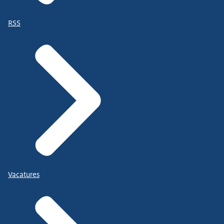
RSS
Vacatures