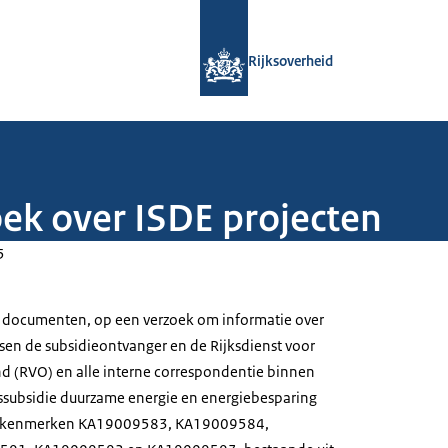
Naar de homepage van Rijksoverheid
Rijksoverheid
ek over ISDE projecten
5
 van documenten, op een verzoek om informatie over
ssen de subsidieontvanger en de Rijksdienst voor
(RVO) en alle interne correspondentie binnen
ssubsidie duurzame energie en energiebesparing
de kenmerken KA19009583, KA19009584,