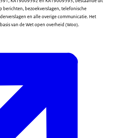
91, KA19009592 en KA19009593, bestaande uit
pp berichten, bezoekverslagen, telefonische
derverslagen en alle overige communicatie. Het
basis van de Wet open overheid (Woo).