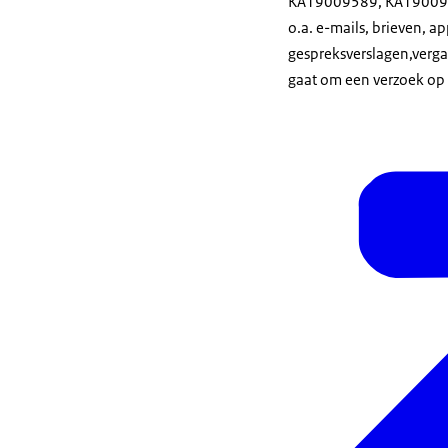
KA19009589, KA190095
o.a. e-mails, brieven, a
gespreksverslagen,verga
gaat om een verzoek op 